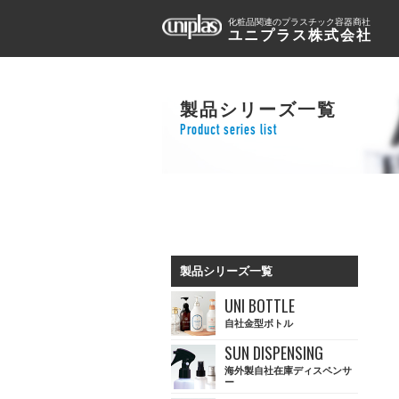
化粧品関連のプラスチック容器商社
ユニプラス株式会社
製品シリーズ一覧
Product series list
製品シリーズ一覧
UNI BOTTLE
自社金型ボトル
SUN DISPENSING
海外製自社在庫ディスペンサ
ー