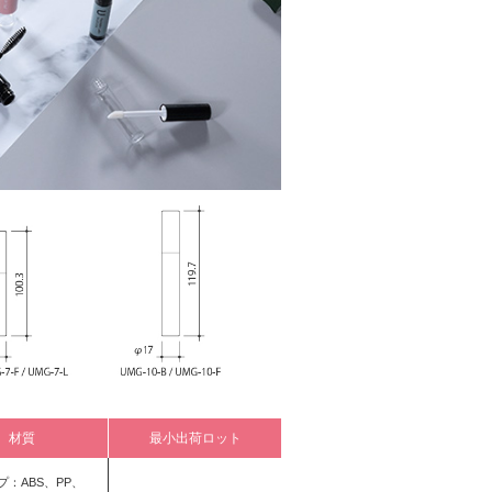
材質
最小出荷ロット
プ：ABS、PP、