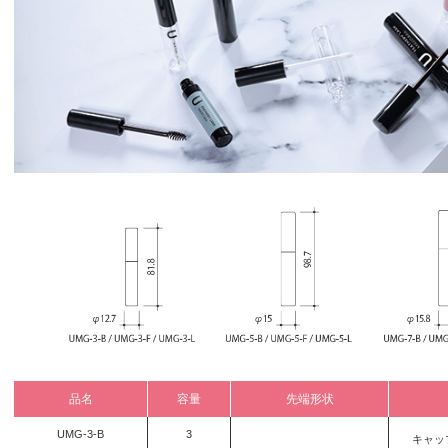
品名
容量
先端形状
UMG-3-B
3
キャッ