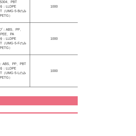
S304、PBT
栓：LLDPE
1000
T（UMG-5-Bのみ
PETG）
プ：ABS、PP、
TPEE、PA
栓：LLDPE
1000
T（UMG-5-Fのみ
PETG）
ABS、PP、PBT
栓：LLDPE
1000
T（UMG-5-Lのみ
PETG）