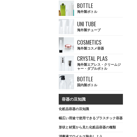
BOTTLE
海外製ボトル
UNI TUBE
海外製チューブ
COSMETICS
海外製コスメ容器
CRYSTAL PLAS
海外製エアレス・クリームジ
ャー・ダブルボトル
BOTTLE
国内製ボトル
容器の豆知識
化粧品容器の豆知識
幅広い用途で使用できるプラスチック容器
形状と材質から見た化粧品容器の種類
消毒液でウイルス除去しよう