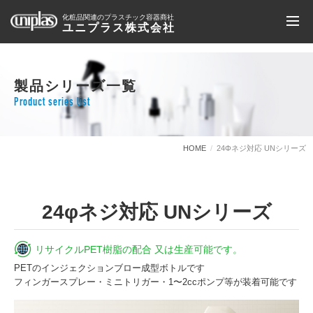
化粧品関連のプラスチック容器商社
ユニプラス株式会社
製品シリーズ一覧
Product series list
HOME
24Φネジ対応 UNシリーズ
24φネジ対応 UNシリーズ
リサイクルPET樹脂の配合 又は生産可能です。
PETのインジェクションブロー成型ボトルです
フィンガースプレー・ミニトリガー・1〜2ccポンプ等が装着可能です