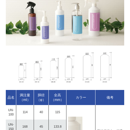
満注量
胴径
全高
品名
カラー
備考
（ml）
（φ）
（mm）
UN-
114
40
115
100
UN-
168
45
133.8
150