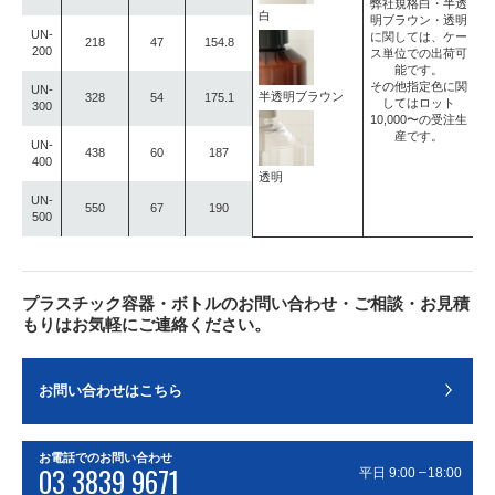
弊社規格白・半透
白
明ブラウン・透明
UN-
に関しては、ケー
218
47
154.8
200
ス単位での出荷可
能です。
その他指定色に関
UN-
半透明ブラウン
328
54
175.1
してはロット
300
10,000〜の受注生
産です。
UN-
438
60
187
400
透明
UN-
550
67
190
500
プラスチック容器・ボトルのお問い合わせ・ご相談・お見積
もりはお気軽にご連絡ください。
お問い合わせはこちら
お電話でのお問い合わせ
03 3839 9671
–
平日 9:00
18:00