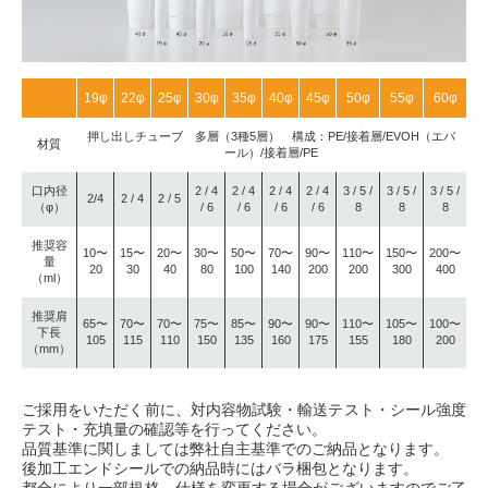
19φ
22φ
25φ
30φ
35φ
40φ
45φ
50φ
55φ
60φ
押し出しチューブ 多層（3種5層） 構成：PE/接着層/EVOH（エバ
材質
ール）/接着層/PE
口内径
2 / 4
2 / 4
2 / 4
2 / 4
3 / 5 /
3 / 5 /
3 / 5 /
2/4
2 / 4
2 / 5
（φ）
/ 6
/ 6
/ 6
/ 6
8
8
8
推奨容
10〜
15〜
20〜
30〜
50〜
70〜
90〜
110〜
150〜
200〜
量
20
30
40
80
100
140
200
200
300
400
（ml）
推奨肩
65〜
70〜
70〜
75〜
85〜
90〜
90〜
110〜
105〜
100〜
下長
105
115
110
150
135
160
175
155
180
200
（mm）
ご採用をいただく前に、対内容物試験・輸送テスト・シール強度
テスト・充填量の確認等を行ってください。
品質基準に関しましては弊社自主基準でのご納品となります。
後加工エンドシールでの納品時にはバラ梱包となります。