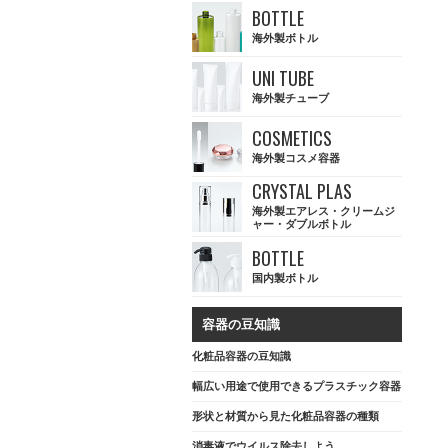
BOTTLE
海外製ボトル
UNI TUBE
海外製チューブ
COSMETICS
海外製コスメ容器
CRYSTAL PLAS
海外製エアレス・クリームジ
ャー・ダブルボトル
BOTTLE
国内製ボトル
容器の豆知識
化粧品容器の豆知識
幅広い用途で使用できるプラスチック容器
形状と材質から見た化粧品容器の種類
消毒液でウイルス除去しよう