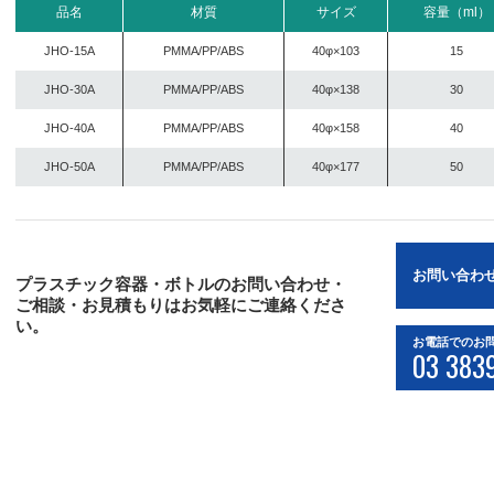
品名
材質
サイズ
容量（ml）
JHO-15A
PMMA/PP/ABS
40φ×103
15
JHO-30A
PMMA/PP/ABS
40φ×138
30
JHO-40A
PMMA/PP/ABS
40φ×158
40
JHO-50A
PMMA/PP/ABS
40φ×177
50
お問い合わ
プラスチック容器・ボトルのお問い合わせ・
ご相談・お見積もりはお気軽にご連絡くださ
い。
お電話でのお
03 383