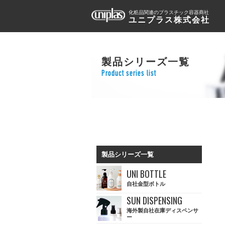
化粧品関連のプラスチック容器商社
ユニプラス株式会社
製品シリーズ一覧
Product series list
製品シリーズ一覧
UNI BOTTLE
自社金型ボトル
SUN DISPENSING
海外製自社在庫ディスペンサ
ー