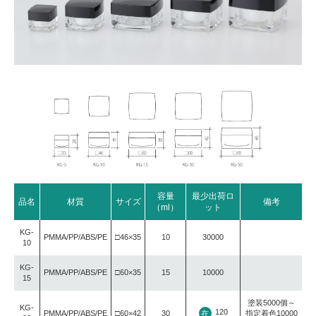
容量
最少出荷ロ
品名
材質
サイズ
備考
（ml）
ット
KG-
PMMA/PP/ABS/PE
□46×35
10
30000
10
KG-
PMMA/PP/ABS/PE
□60×35
15
10000
15
塗装5000個～
KG-
120
在
PMMA/PP/ABS/PE
□60×42
30
指定着色10000