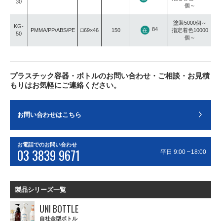
30
個～
塗装5000個～
KG-
84
在
PMMA/PP/ABS/PE
□69×46
150
指定着色10000
50
個～
プラスチック容器・ボトルのお問い合わせ・ご相談・お見積
もりはお気軽にご連絡ください。
お問い合わせはこちら
お電話でのお問い合わせ
03 3839 9671
–
平日 9:00
18:00
製品シリーズ一覧
UNI BOTTLE
自社金型ボトル